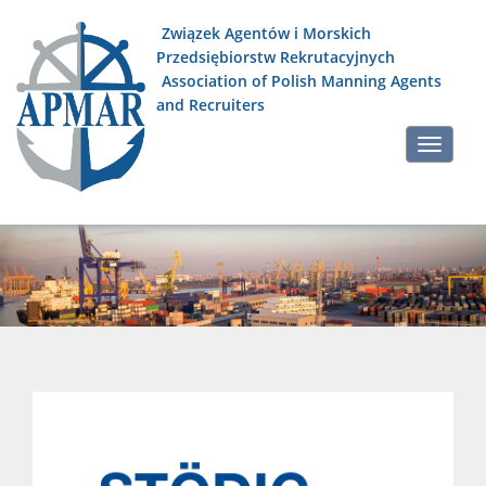
Związek Agentów i Morskich
Przedsiębiorstw Rekrutacyjnych
Association of Polish Manning Agents
and Recruiters
Skip
Toggle
to
navigati
content