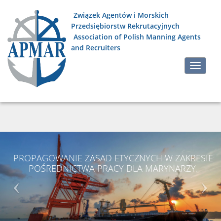
Związek Agentów i Morskich
Przedsiębiorstw Rekrutacyjnych
Association of Polish Manning Agents
and Recruiters
Skip
Toggle
to
navigati
content
PROPAGOWANIE ZASAD ETYCZNYCH W ZAKRESIE
POŚREDNICTWA PRACY DLA MARYNARZY.